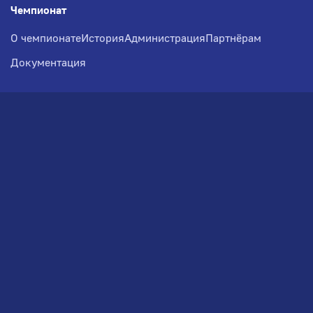
Чемпионат
О чемпионате
История
Администрация
Партнёрам
Документация
Медиа
Фотогалерея
Новости
Заявка на участие
РВЧ
Межсезонье
Региональный Волейбольный
Чемпионат по СЗФО
© 2026. Волейбольный клуб VOLBOL
(ООО "ГИГНАТ-ГРУПП")