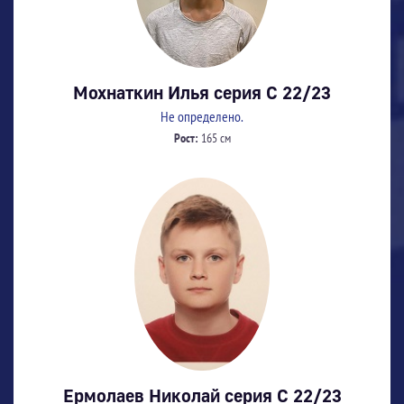
Мохнаткин Илья серия С 22/23
Не определено.
Рост:
165 см
Ермолаев Николай серия С 22/23