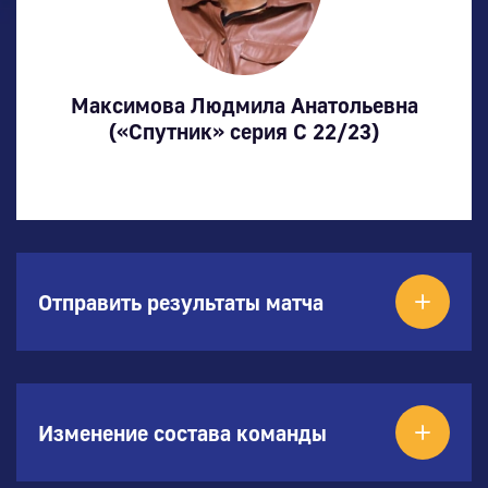
Максимова Людмила Анатольевна
(«Спутник» серия С 22/23)
Отправить результаты матча
Изменение состава команды