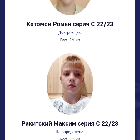
Котомов Роман серия С 22/23
Доигровщик.
Рост:
180 см
Ракитский Максим серия С 22/23
Не определено.
Рост:
169 см