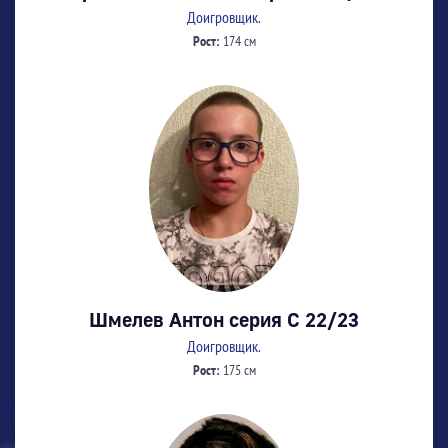
Доигровщик.
Рост:
174 см
Шмелев Антон серия С 22/23
Доигровщик.
Рост:
175 см