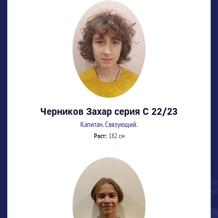
Черников Захар серия С 22/23
Капитан. Связующий.
Рост:
182 см