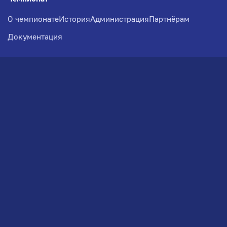
О чемпионате
История
Администрация
Партнёрам
Документация
Медиа
Фотогалерея
Новости
Заявка на участие
РВЧ
Межсезонье
Региональный Волейбольный
Чемпионат по СЗФО
© 2026. Волейбольный клуб VOLBOL
(ООО "ГИГНАТ-ГРУПП")