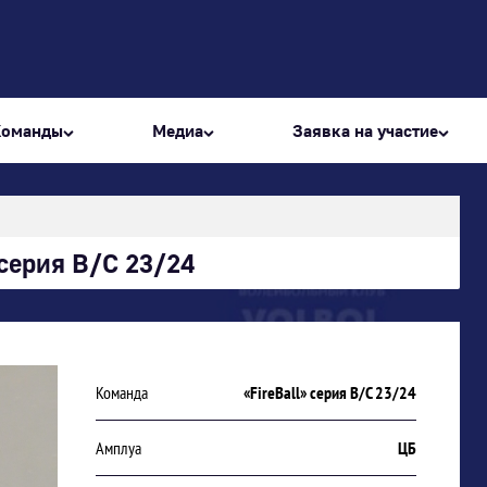
Команды
Медиа
Заявка на участие
серия В/С 23/24
Команда
«FireBall» серия В/С 23/24
Амплуа
ЦБ