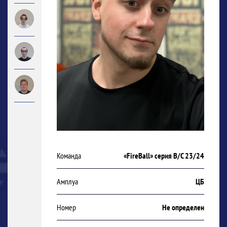
Команда
«FireBall» серия В/С 23/24
Амплуа
ЦБ
Номер
Не определен