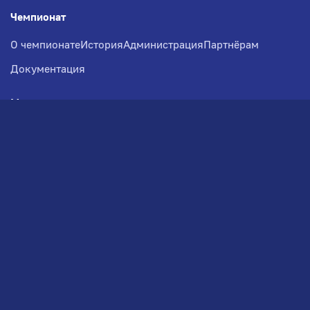
Чемпионат
О чемпионате
История
Администрация
Партнёрам
Документация
Медиа
Фотогалерея
Новости
Заявка на участие
РВЧ
Межсезонье
Региональный Волейбольный
Чемпионат по СЗФО
© 2026. Волейбольный клуб VOLBOL
(ООО "ГИГНАТ-ГРУПП")