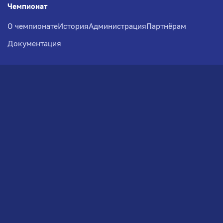
Чемпионат
О чемпионате
История
Администрация
Партнёрам
Документация
Медиа
Фотогалерея
Новости
Заявка на участие
РВЧ
Межсезонье
Региональный Волейбольный
Чемпионат по СЗФО
© 2026. Волейбольный клуб VOLBOL
(ООО "ГИГНАТ-ГРУПП")