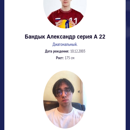
Бандык Александр серия А 22
Диагональный.
Дата рождения:
10.12.2003
Рост:
175 см