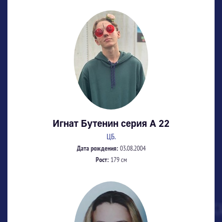
Игнат Бутенин серия А 22
ЦБ.
Дата рождения:
03.08.2004
Рост:
179 см