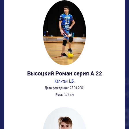
Высоцкий Роман серия А 22
Капитан. ЦБ.
Дата рождения:
23.01.2001
Рост:
175 см