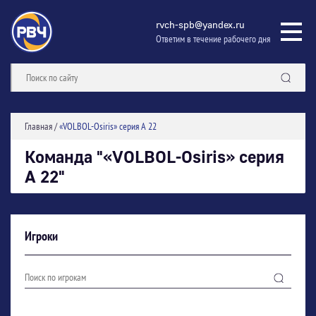
rvch-spb@yandex.ru
Ответим в течение рабочего дня
Главная
/
«VOLBOL-Osiris» серия А 22
Команда "«VOLBOL-Osiris» серия
А 22"
Игроки