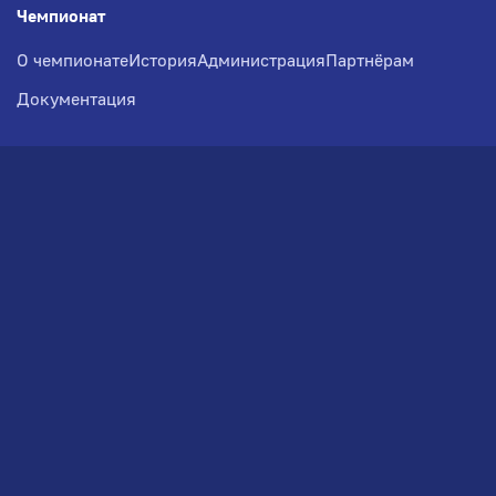
Чемпионат
О чемпионате
История
Администрация
Партнёрам
Документация
Медиа
Фотогалерея
Новости
Заявка на участие
РВЧ
Межсезонье
Региональный Волейбольный
Чемпионат по СЗФО
© 2026. Волейбольный клуб VOLBOL
(ООО "ГИГНАТ-ГРУПП")