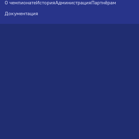
О чемпионате
История
Администрация
Партнёрам
Документация
Медиа
Фотогалерея
Новости
Заявка на участие
РВЧ
Межсезонье
Региональный Волейбольный
Чемпионат по СЗФО
© 2026. Волейбольный клуб VOLBOL
(ООО "ГИГНАТ-ГРУПП")
Политика конфиденциальности