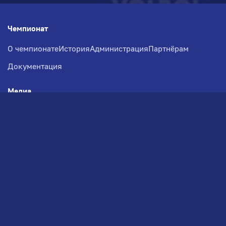
Чемпионат
О чемпионате
История
Администрация
Партнёрам
Документация
Медиа
Фотогалерея
Новости
Заявка на участие
РВЧ
Межсезонье
Региональный Волейбольный
Чемпионат по СЗФО
© 2026. Волейбольный клуб VOLBOL
(ООО "ГИГНАТ-ГРУПП")