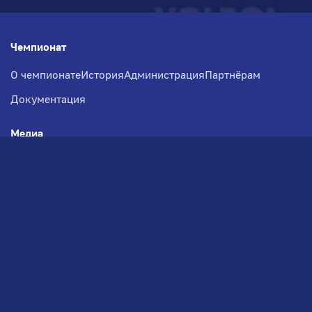
Чемпионат
О чемпионате
История
Администрация
Партнёрам
Документация
Медиа
Фотогалерея
Новости
Заявка на участие
РВЧ
Межсезонье
Региональный Волейбольный
Чемпионат по СЗФО
© 2026. Волейбольный клуб VOLBOL
(ООО "ГИГНАТ-ГРУПП")