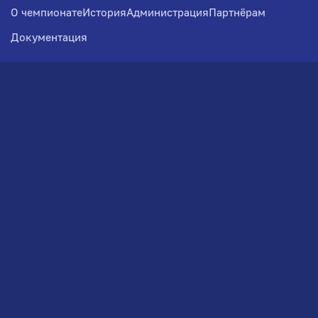
О чемпионате
История
Администрация
Партнёрам
Документация
Медиа
Фотогалерея
Новости
Заявка на участие
РВЧ
Межсезонье
Региональный Волейбольный
Чемпионат по СЗФО
© 2026. Волейбольный клуб VOLBOL
(ООО "ГИГНАТ-ГРУПП")
Политика конфиденциальности