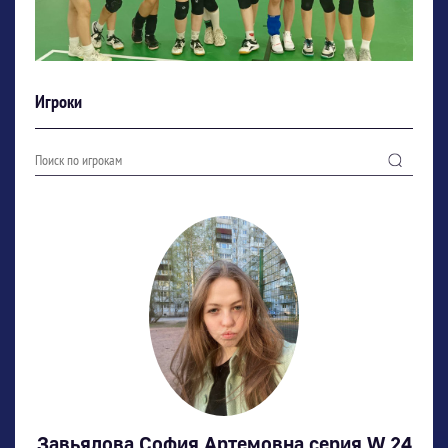
Игроки
Завьялова София Артемовна серия W 24